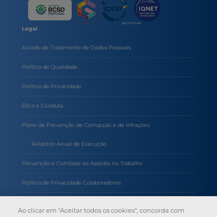
Legal
Acordo de Tratamento de Dados Pessoais
Política de Qualidade
Política de Privacidade
Ética e Conduta
Plano de Prevenção de Corrupção e de Infrações
Relatório Anual de Execução
Prevenção e Combate ao Assédio no Trabalho
Política de Privacidade Colaboradores
Política de Inteligência Artificial
Ao clicar em "Aceitar todos os cookies", concorda com