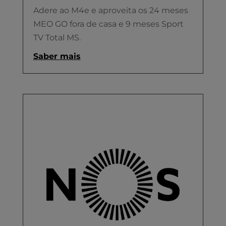
Adere ao M4e e aproveita os 24 meses
MEO GO fora de casa e 9 meses Sport
TV Total MS.
Saber mais