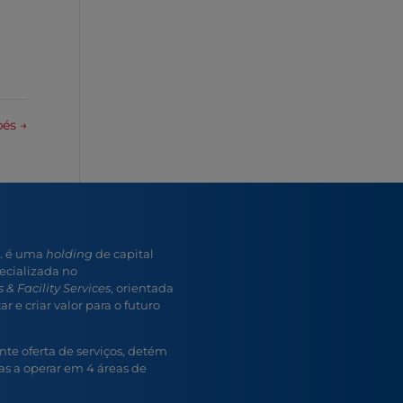
bés
→
A. é uma
holding
de capital
ecializada no
 & Facility Services
, orientada
r e criar valor para o futuro
e oferta de serviços, detém
s a operar em 4 áreas de