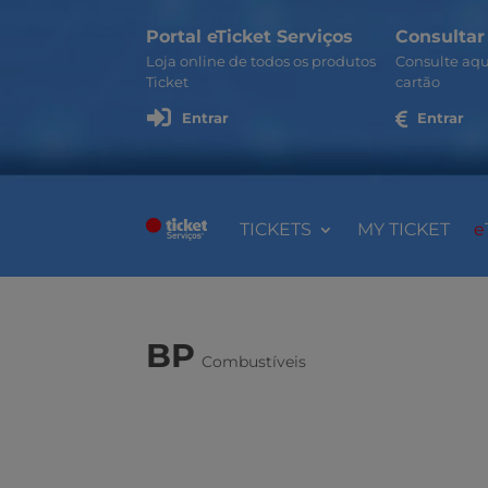
Portal eTicket Serviços
Consultar
Loja online de todos os produtos
Consulte aqu
Ticket
cartão

Entrar

Entrar
TICKETS
MY TICKET
e
BP
Combustíveis