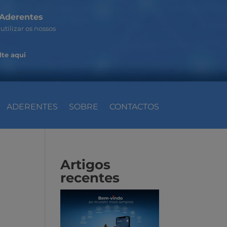
Aderentes
utilizar os nossos
te aqui
ADERENTES
SOBRE
CONTACTOS
Artigos
recentes