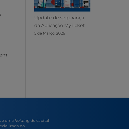
a
Update de segurança
da Aplicação MyTicket
5 de Março, 2026
e em
A. é uma
holding
de capital
ecializada no