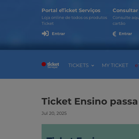
Portal eTicket Serviços
Consultar
Loja online de todos os produtos
Consulte aqu
Ticket
cartão

Entrar

Entrar
TICKETS
MY TICKET
e
Ticket Ensino passa
Jul 20, 2025