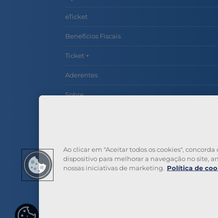
eTicket
Benefícios Fiscais
Ticket +
Aderentes
Sobre
Contactos
Perguntas Frequentes
Ao clicar em "Aceitar todos os cookies", concor
dispositivo para melhorar a navegação no site, ana
nossas iniciativas de marketing.
Política de coo
Definiç
ões de