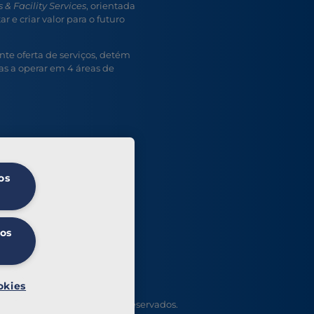
 & Facility Services
, orientada
r e criar valor para o futuro
e oferta de serviços, detém
s a operar em 4 áreas de
os
 os
okies
t Serviços. Todos os direitos reservados.