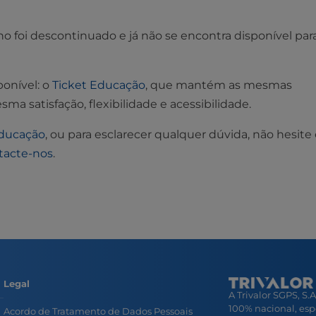
 foi descontinuado e já não se encontra disponível par
ponível: o
Ticket Educação
, que mantém as mesmas
ma satisfação, flexibilidade e acessibilidade.
Educação
, ou para esclarecer qualquer dúvida, não hesit
ntacte-nos
.
Legal
A Trivalor SGPS, S.
100% nacional, esp
Acordo de Tratamento de Dados Pessoais