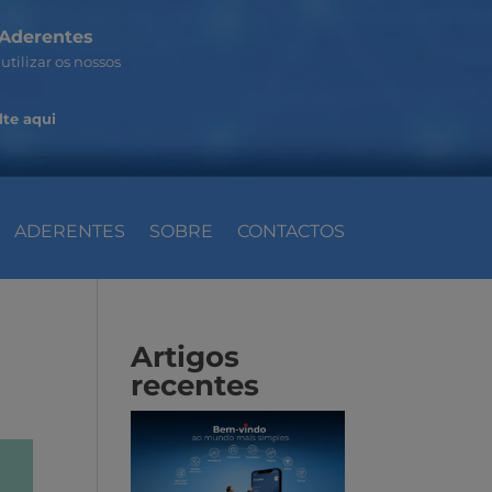
Aderentes
utilizar os nossos
te aqui
ADERENTES
SOBRE
CONTACTOS
Artigos
recentes