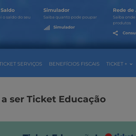
 Saldo
Simulador
Rede de 
i o saldo do seu
Saiba quanto pode poupar
Saiba onde 
produtos
Simulador

Consul

TICKET SERVIÇOS
BENEFÍCIOS FISCAIS
TICKET +
 a ser Ticket Educação