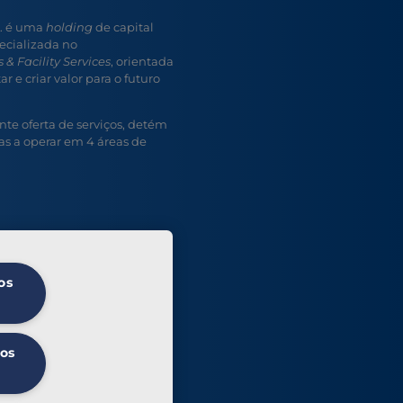
A. é uma
holding
de capital
ecializada no
 & Facility Services
, orientada
r e criar valor para o futuro
e oferta de serviços, detém
s a operar em 4 áreas de
os
 os