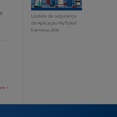
ng
Update de segurança
da Aplicação MyTicket
5 de Março, 2026
ark
→