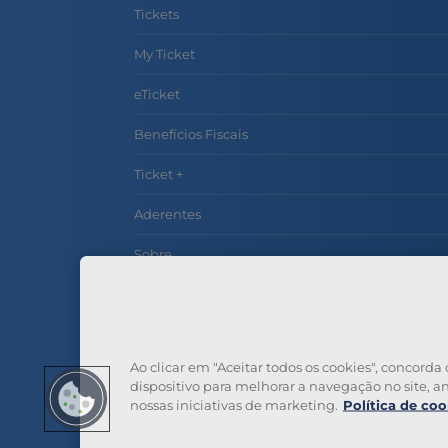
Tickets
My Ticket
eTicket
Benefícios Fiscais
Ticket +
Aderentes
Sobre
Contactos
Perguntas Frequentes
Ao clicar em "Aceitar todos os cookies", concor
dispositivo para melhorar a navegação no site, ana
nossas iniciativas de marketing.
Política de coo