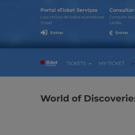
Portal eTicket Serviços
Consultar
Loja online de todos os produtos
Consulte aqu
Ticket
cartão

Entrar

Entrar
TICKETS
MY TICKET
e
World of Discoverie