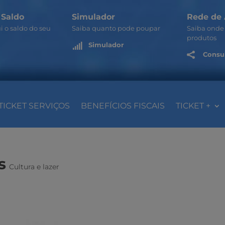
 Saldo
Simulador
Rede de 
i o saldo do seu
Saiba quanto pode poupar
Saiba onde 
produtos
Simulador

Consul

TICKET SERVIÇOS
BENEFÍCIOS FISCAIS
TICKET +
s
Cultura e lazer