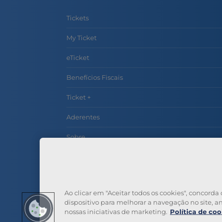
Tickets
My Ticket
eTicket
Benefícios Fiscais
Ticket +
Aderentes
Sobre
Contactos
Perguntas Frequentes
Ao clicar em "Aceitar todos os cookies", concor
dispositivo para melhorar a navegação no site, ana
nossas iniciativas de marketing.
Política de coo