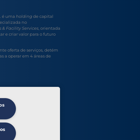
A. é uma
holding
de capital
ecializada no
 & Facility Services
, orientada
r e criar valor para o futuro
e oferta de serviços, detém
s a operar em 4 áreas de
os
 os