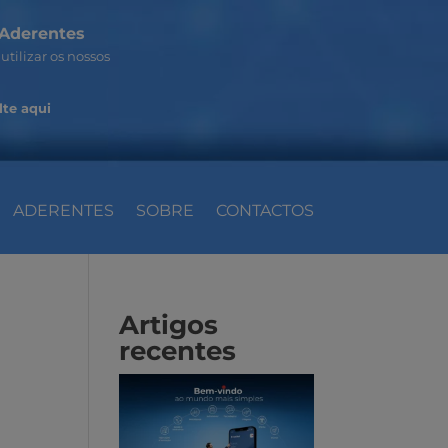
Aderentes
utilizar os nossos
te aqui
ADERENTES
SOBRE
CONTACTOS
Artigos
recentes