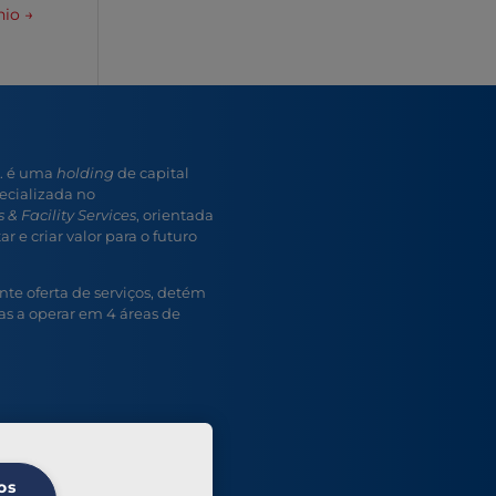
nio
→
A. é uma
holding
de capital
ecializada no
 & Facility Services
, orientada
r e criar valor para o futuro
e oferta de serviços, detém
s a operar em 4 áreas de
os