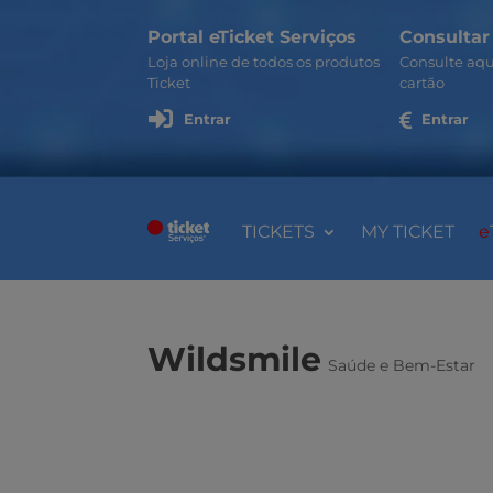
Portal eTicket Serviços
Consultar
Loja online de todos os produtos
Consulte aqu
Ticket
cartão

Entrar

Entrar
TICKETS
MY TICKET
e
Wildsmile
Saúde e Bem-Estar