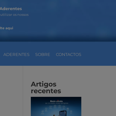
Aderentes
utilizar os nossos
te aqui
ADERENTES
SOBRE
CONTACTOS
Artigos
recentes