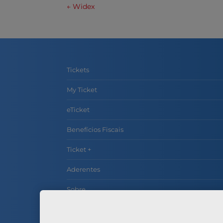
←
Widex
Tickets
My Ticket
eTicket
Benefícios Fiscais
Ticket +
Aderentes
Sobre
Contactos