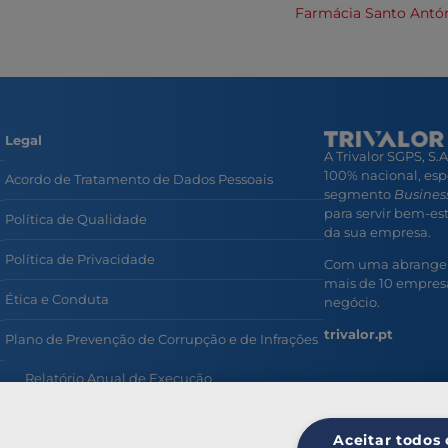
Farmácia Santo Antó
Legal
A Trivalor SGPS, S.
100% nacional, esp
Acordo de Tratamento de Dados Pessoais
segmento
Business
para servir bem-esta
Política de Qualidade
da sua empresa.
Política de Privacidade
Com uma abrangent
mais de 10 empresa
Ética e Conduta
negócio.
trivalor.pt
Plano de Prevenção de Corrupção e de Infrações
Relatório Anual de Execução
Prevenção e Combate ao Assédio no Trabalho
Aceitar todos 