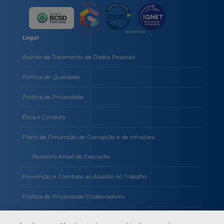
Legal
Acordo de Tratamento de Dados Pessoais
Política de Qualidade
Política de Privacidade
Ética e Conduta
Plano de Prevenção de Corrupção e de Infrações
Relatório Anual de Execução
Prevenção e Combate ao Assédio no Trabalho
Política de Privacidade Colaboradores
Política de Inteligência Artificial