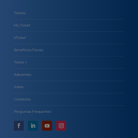
Tickets
My Ticket
eTicket
Benefícios Fiscais
Ticket +
Aderentes
Sobre
Contactos
Perguntas Frequentes