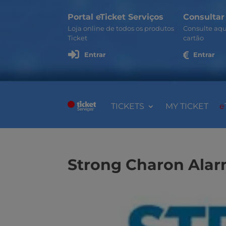
Portal eTicket Serviços
Consultar
Loja online de todos os produtos
Consulte aqu
Ticket
cartão

Entrar

Entrar
TICKETS
MY TICKET
e
Strong Charon Ala