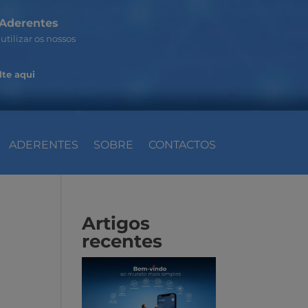
Aderentes
utilizar os nossos
te aqui
ADERENTES
SOBRE
CONTACTOS
Artigos
recentes