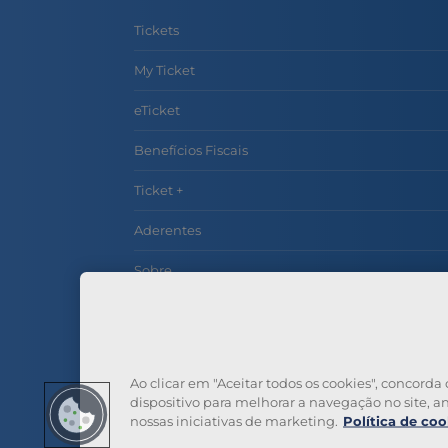
Tickets
My Ticket
eTicket
Benefícios Fiscais
Ticket +
Aderentes
Sobre
Contactos
Perguntas Frequentes
Ao clicar em "Aceitar todos os cookies", concor
dispositivo para melhorar a navegação no site, ana
nossas iniciativas de marketing.
Política de coo