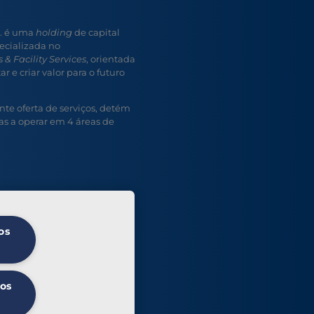
A. é uma
holding
de capital
ecializada no
 & Facility Services
, orientada
r e criar valor para o futuro
e oferta de serviços, detém
s a operar em 4 áreas de
os
 os