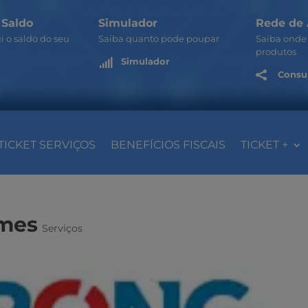
 Saldo
Simulador
Rede de 
i o saldo do seu
Saiba quanto pode poupar
Saiba onde 
produtos
Simulador

Consul

TICKET SERVIÇOS
BENEFÍCIOS FISCAIS
TICKET +
rmes
Serviços