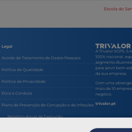
Escola do Se
Legal
A Trivalor SGPS, S.
100% nacional, esp
Acordo de Tratamento de Dados Pessoais
segmento
Business
para servir bem-esta
Política de Qualidade
da sua empresa.
Política de Privacidade
Com uma abrangent
mais de 10 empresa
Ética e Conduta
negócio.
trivalor.pt
Plano de Prevenção de Corrupção e de Infrações
Relatório Anual de Execução
Prevenção e Combate ao Assédio no Trabalho