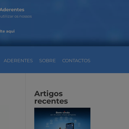
Aderentes
utilizar os nossos
te aqui
ADERENTES
SOBRE
CONTACTOS
Artigos
recentes