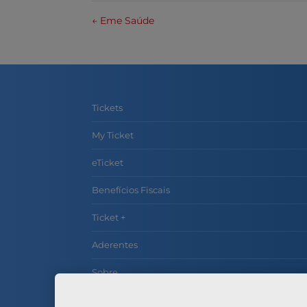
←
Eme Saúde
Tickets
My Ticket
eTicket
Benefícios Fiscais
Ticket +
Aderentes
Sobre
Contactos