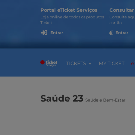
Portal eTicket Serviços
Consultar
Loja online de todos os produtos
Consulte aqu
Ticket
cartão

Entrar

Entrar
TICKETS
MY TICKET
e
Saúde 23
Saúde e Bem-Estar