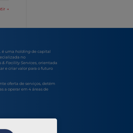
ntir
→
A. é uma
holding
de capital
ecializada no
 & Facility Services
, orientada
r e criar valor para o futuro
e oferta de serviços, detém
s a operar em 4 áreas de