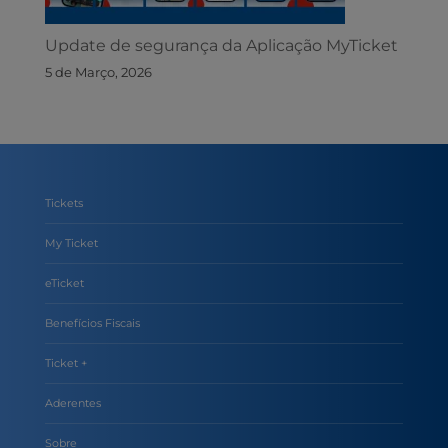
Update de segurança da Aplicação MyTicket
5 de Março, 2026
Tickets
My Ticket
eTicket
Benefícios Fiscais
Ticket +
Aderentes
Sobre