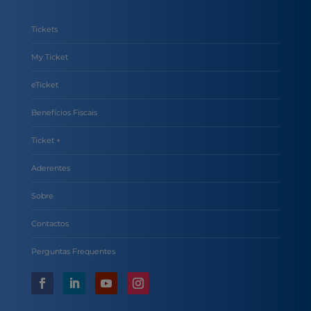
Tickets
My Ticket
eTicket
Benefícios Fiscais
Ticket +
Aderentes
Sobre
Contactos
Perguntas Frequentes