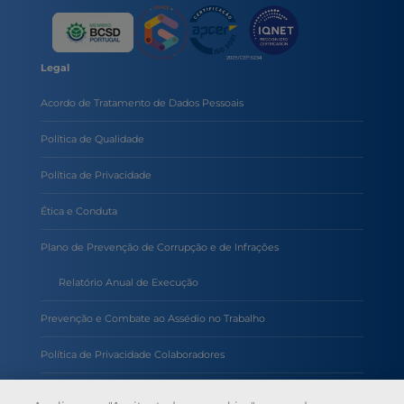
Legal
Acordo de Tratamento de Dados Pessoais
Política de Qualidade
Política de Privacidade
Ética e Conduta
Plano de Prevenção de Corrupção e de Infrações
Relatório Anual de Execução
Prevenção e Combate ao Assédio no Trabalho
Política de Privacidade Colaboradores
Política de Inteligência Artificial