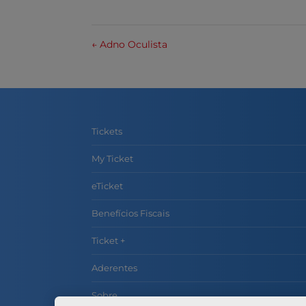
←
Adno Oculista
Tickets
My Ticket
eTicket
Benefícios Fiscais
Ticket +
Aderentes
Sobre