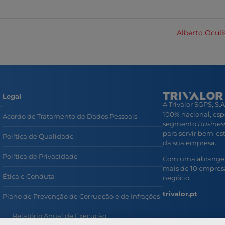
Alberto Oculi
Legal
A Trivalor SGPS, S.
100% nacional, esp
Acordo de Tratamento de Dados Pessoais
segmento
Business
para servir bem-esta
Política de Qualidade
da sua empresa.
Política de Privacidade
Com uma abrangent
mais de 10 empresa
Ética e Conduta
negócio.
trivalor.pt
Plano de Prevenção de Corrupção e de Infrações
Relatório Anual de Execução