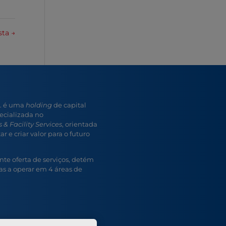
sta
→
A. é uma
holding
de capital
ecializada no
 & Facility Services
, orientada
r e criar valor para o futuro
e oferta de serviços, detém
s a operar em 4 áreas de