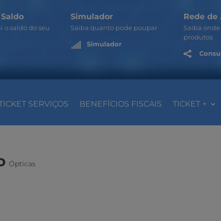
 Saldo
Simulador
Rede de 
i o saldo do seu
Saiba quanto pode poupar
Saiba onde 
produtos
Simulador

Consul

TICKET SERVIÇOS
BENEFÍCIOS FISCAIS
TICKET +
o
Ópticas