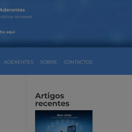
Aderentes
utilizar os nossos
te aqui
ADERENTES
SOBRE
CONTACTOS
Artigos
recentes