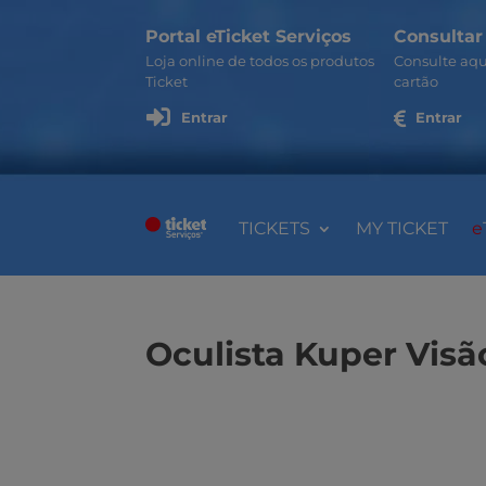
Portal eTicket Serviços
Consultar
Loja online de todos os produtos
Consulte aqu
Ticket
cartão

Entrar

Entrar
TICKETS
MY TICKET
e
Oculista Kuper Visã