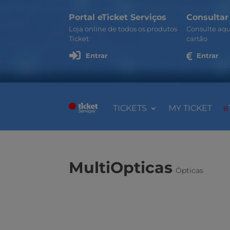
Portal eTicket Serviços
Consultar
Loja online de todos os produtos
Consulte aqu
Ticket
cartão

Entrar

Entrar
TICKETS
MY TICKET
e
MultiOpticas
Ópticas