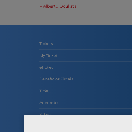
←
Alberto Oculista
Tickets
My Ticket
eTicket
Benefícios Fiscais
Ticket +
Aderentes
Sobre
Contactos