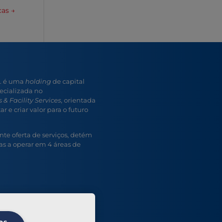
cas
→
A. é uma
holding
de capital
ecializada no
 & Facility Services
, orientada
r e criar valor para o futuro
e oferta de serviços, detém
s a operar em 4 áreas de