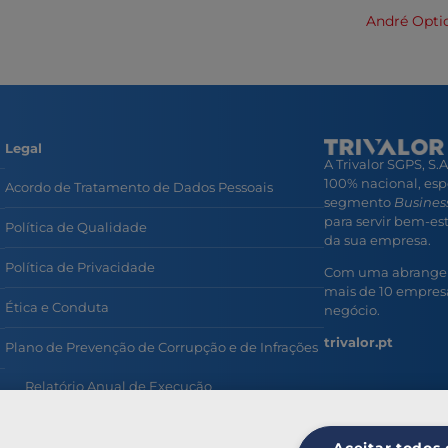
André Opti
Legal
A Trivalor SGPS, S.
100% nacional, esp
Acordo de Tratamento de Dados Pessoais
segmento
Business
para servir bem-esta
Política de Qualidade
da sua empresa.
Política de Privacidade
Com uma abrangent
mais de 10 empresa
Ética e Conduta
negócio.
trivalor.pt
Plano de Prevenção de Corrupção e de Infrações
Relatório Anual de Execução
Prevenção e Combate ao Assédio no Trabalho