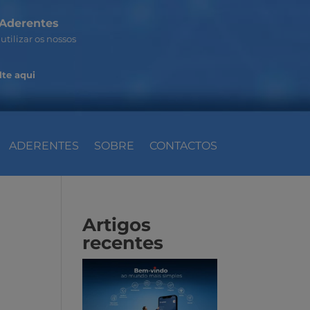
Aderentes
utilizar os nossos
te aqui
ADERENTES
SOBRE
CONTACTOS
Artigos
recentes