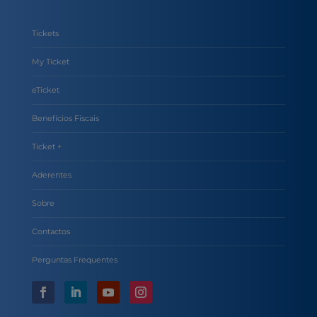
Tickets
My Ticket
eTicket
Benefícios Fiscais
Ticket +
Aderentes
Sobre
Contactos
Perguntas Frequentes