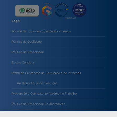
Legal
Acordo de Tratamento de Dados Pessoais
Política de Qualidade
Política de Privacidade
Ética e Conduta
Plano de Prevenção de Corrupção e de Infrações
Relatório Anual de Execução
Prevenção e Combate ao Assédio no Trabalho
Política de Privacidade Colaboradores
Política de Inteligência Artificial