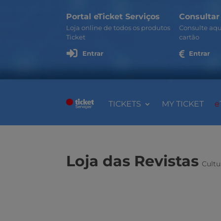
Portal eTicket Serviços
Consultar
Loja online de todos os produtos
Consulte aqu
Ticket
cartão

Entrar

Entrar
TICKETS
MY TICKET
e
Loja das Revistas
Cultu