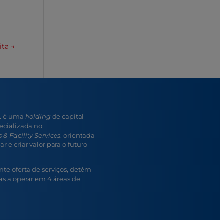
nita
→
A. é uma
holding
de capital
ecializada no
 & Facility Services
, orientada
r e criar valor para o futuro
e oferta de serviços, detém
s a operar em 4 áreas de