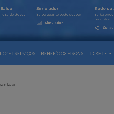
 Saldo
Simulador
Rede de 
i o saldo do seu
Saiba quanto pode poupar
Saiba onde 
produtos
Simulador

Consul

TICKET SERVIÇOS
BENEFÍCIOS FISCAIS
TICKET +
ra e lazer