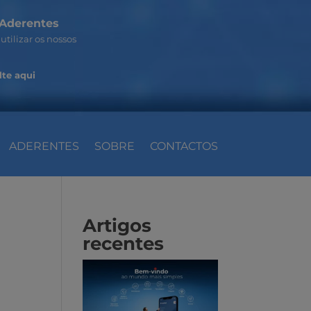
Aderentes
utilizar os nossos
te aqui
ADERENTES
SOBRE
CONTACTOS
Artigos
recentes