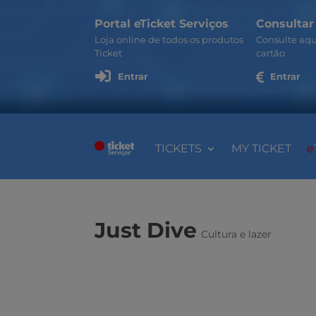
Portal eTicket Serviços
Consultar
Loja online de todos os produtos
Consulte aqu
Ticket
cartão

Entrar

Entrar
TICKETS
MY TICKET
e
Just Dive
Cultura e lazer