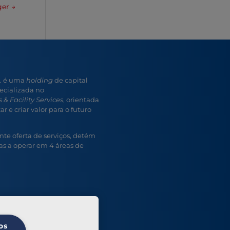
ger
→
A. é uma
holding
de capital
ecializada no
 & Facility Services
, orientada
r e criar valor para o futuro
e oferta de serviços, detém
s a operar em 4 áreas de
os