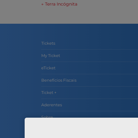
←
Terra Incógnita
Tickets
My Ticket
eTicket
Benefícios Fiscais
Ticket +
Aderentes
Sobre
Contactos