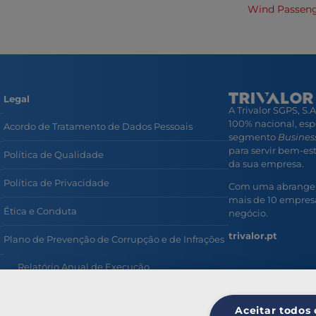
Wind Passen
Legal
A Trivalor SGPS, S.
100% nacional, esp
Acordo de Tratamento de Dados Pessoais
segmento
Business
para servir bem-esta
Política de Qualidade
da sua empresa.
Política de Privacidade
Com uma abrangent
mais de 10 empresa
Ética e Conduta
negócio.
trivalor.pt
Plano de Prevenção de Corrupção e de Infrações
Relatório Anual de Execução
Prevenção e Combate ao Assédio no Trabalho
Aceitar todos 