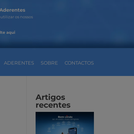
Aderentes
utilizar os nossos
te aqui
ADERENTES
SOBRE
CONTACTOS
Artigos
recentes