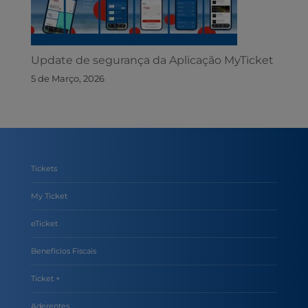
Update de segurança da Aplicação MyTicket
5 de Março, 2026
Tickets
My Ticket
eTicket
Benefícios Fiscais
Ticket +
Aderentes