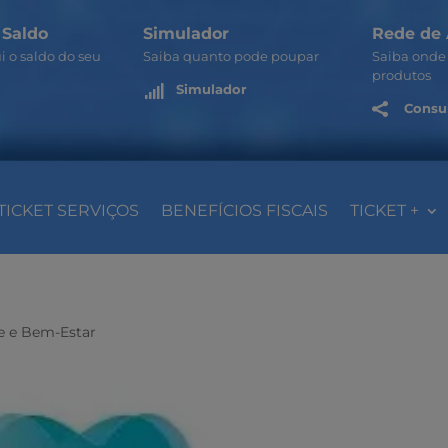
 Saldo
Simulador
Rede de 
i o saldo do seu
Saiba quanto pode poupar
Saiba onde 
produtos
Simulador

Consul

TICKET SERVIÇOS
BENEFÍCIOS FISCAIS
TICKET +
e e Bem-Estar