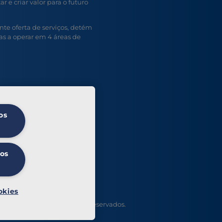
r e criar valor para o futuro
e oferta de serviços, detém
s a operar em 4 áreas de
os
 os
okies
t Serviços. Todos os direitos reservados.