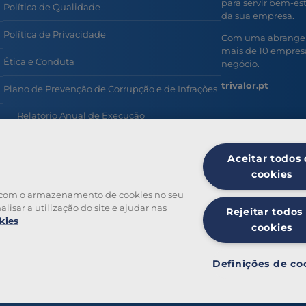
para servir bem-esta
Política de Qualidade
da sua empresa.
Política de Privacidade
Com uma abrangent
mais de 10 empresa
Ética e Conduta
negócio.
trivalor.pt
Plano de Prevenção de Corrupção e de Infrações
Relatório Anual de Execução
Prevenção e Combate ao Assédio no Trabalho
Aceitar todos 
Política de Privacidade Colaboradores
cookies
da com o armazenamento de cookies no seu
Política de Inteligência Artificial
lisar a utilização do site e ajudar nas
Rejeitar todos
kies
Utilização de Computador, Software e Internet
cookies
Definições de co
© 2026 Copyright Ticke