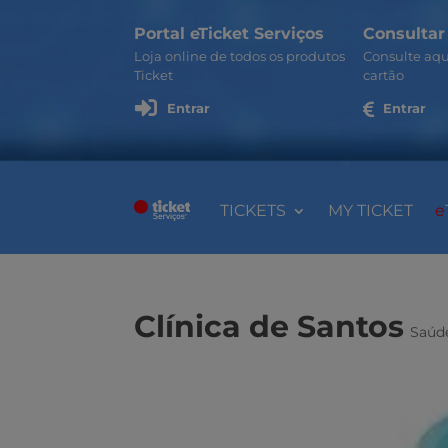
Portal eTicket Serviços
Consultar
Loja online de todos os produtos
Consulte aqu
Ticket
cartão

Entrar

Entrar
TICKETS
MY TICKET
e
Clínica de Santos
Saúd