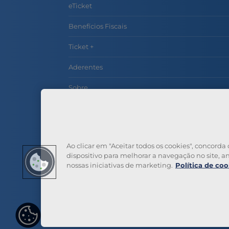
eTicket
Benefícios Fiscais
Ticket +
Aderentes
Sobre
Contactos
Perguntas Frequentes
Ao clicar em "Aceitar todos os cookies", concor
dispositivo para melhorar a navegação no site, ana
nossas iniciativas de marketing.
Política de coo
Definiç
ões de
cookies