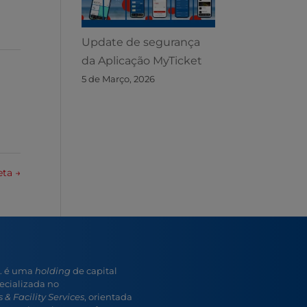
Update de segurança
da Aplicação MyTicket
5 de Março, 2026
eta
→
A. é uma
holding
de capital
ecializada no
 & Facility Services
, orientada