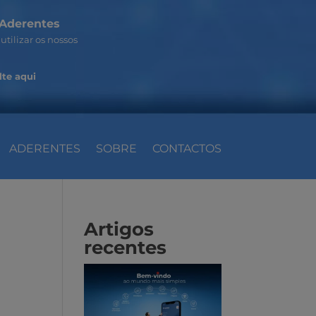
Aderentes
utilizar os nossos
te aqui
ADERENTES
SOBRE
CONTACTOS
Artigos
recentes