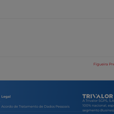
Figueira Pr
Legal
A Trivalor SGPS, S.
100% nacional, esp
Acordo de Tratamento de Dados Pessoais
segmento
Business