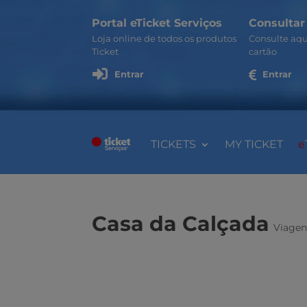
Portal eTicket Serviços
Consultar
Loja online de todos os produtos
Consulte aqu
Ticket
cartão

Entrar

Entrar
TICKETS
MY TICKET
e
Casa da Calçada
Viagen