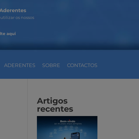
Aderentes
utilizar os nossos
te aqui
ADERENTES
SOBRE
CONTACTOS
Artigos
recentes