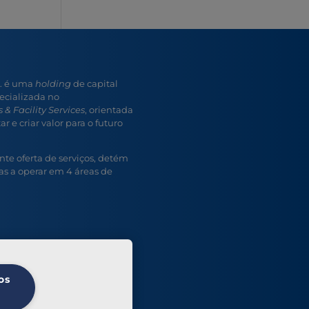
A. é uma
holding
de capital
ecializada no
 & Facility Services
, orientada
r e criar valor para o futuro
e oferta de serviços, detém
s a operar em 4 áreas de
os