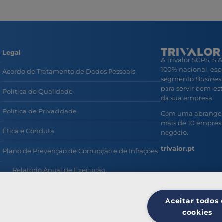
Legal
A Trivalor SGPS, S.
100% nacional, esp
Acordo de Tratamento de Dados Pessoais
segmento
Business
para servir bem-esta
Política de Qualidade
da sua empresa.
Política de Privacidade
Com uma abrangent
mais de 10 empresa
Ética e Conduta
negócio.
trivalor.pt
Plano de Prevenção de Corrupção e de Infrações
Relatório Anual de Execução
Prevenção e Combate ao Assédio no Trabalho
Aceitar todos 
Política de Privacidade Colaboradores
cookies