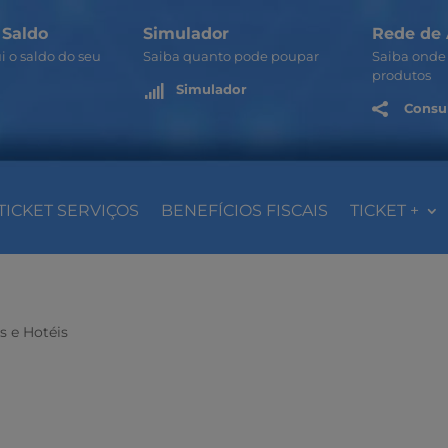
 Saldo
Simulador
Rede de 
i o saldo do seu
Saiba quanto pode poupar
Saiba onde 
produtos
Simulador

Consul

TICKET SERVIÇOS
BENEFÍCIOS FISCAIS
TICKET +
s e Hotéis