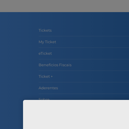
Tickets
My Ticket
eTicket
Benefícios Fiscais
Ticket +
Aderentes
Sobre
Contactos
Perguntas Frequentes