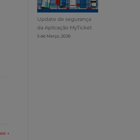
Update de segurança
da Aplicação MyTicket
5 de Março, 2026
use
→