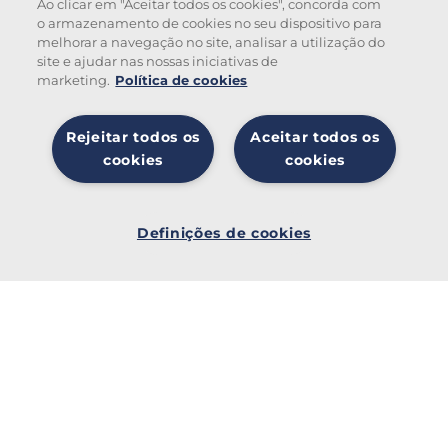
Ao clicar em "Aceitar todos os cookies", concorda com
o armazenamento de cookies no seu dispositivo para
melhorar a navegação no site, analisar a utilização do
site e ajudar nas nossas iniciativas de
marketing.
Política de cookies
Rejeitar todos os
Aceitar todos os
cookies
cookies
Tickets
Definiç
ões de
Definições de cookies
cookies
My Ticket
eTicket
Benefícios Fiscais
Ticket +
Aderentes
Sobre