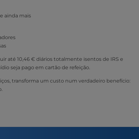
le ainda mais
radores
sas
ir até 10,46 € diários totalmente isentos de IRS e
ídio seja pago em cartão de refeição.
viços, transforma um custo num verdadeiro benefício:
o.