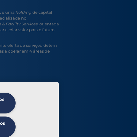
A. é uma
holding
de capital
ecializada no
 & Facility Services
, orientada
r e criar valor para o futuro
e oferta de serviços, detém
s a operar em 4 áreas de
os
 os