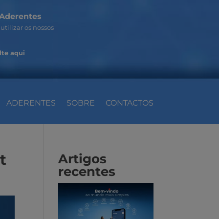
Aderentes
utilizar os nossos
te aqui
ADERENTES
SOBRE
CONTACTOS
t
Artigos
recentes