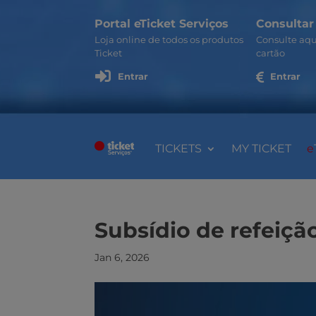
Portal eTicket Serviços
Consultar
Loja online de todos os produtos
Consulte aqu
Ticket
cartão

Entrar

Entrar
TICKETS
MY TICKET
e
Subsídio de refeiçã
Jan 6, 2026