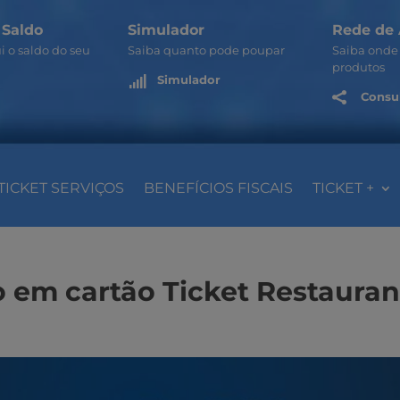
 Saldo
Simulador
Rede de 
i o saldo do seu
Saiba quanto pode poupar
Saiba onde 
produtos
Simulador

Consul

TICKET SERVIÇOS
BENEFÍCIOS FISCAIS
TICKET +
o em cartão Ticket Restauran