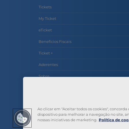
Tickets
My Ticket
eTicket
Benefícios Fiscais
Ticket +
Aderentes
Sobre
Contactos
Perguntas Frequentes
Ao clicar em "Aceitar todos os cookies", concor
dispositivo para melhorar a navegação no site, ana
nossas iniciativas de marketing.
Política de coo