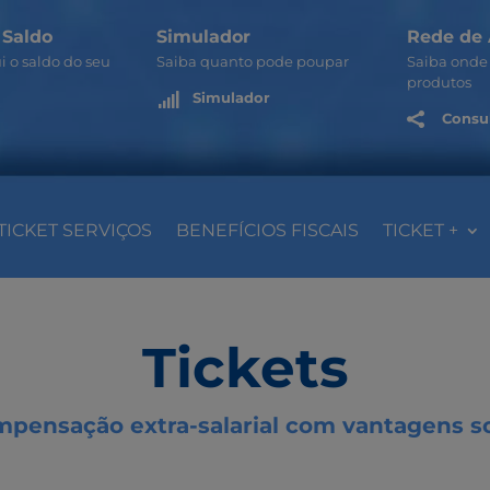
 Saldo
Simulador
Rede de 
i o saldo do seu
Saiba quanto pode poupar
Saiba onde 
produtos
Simulador

Consul

TICKET SERVIÇOS
BENEFÍCIOS FISCAIS
TICKET +
Tickets
mpensação extra-salarial com vantagens soc